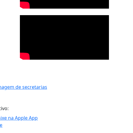
tivo: