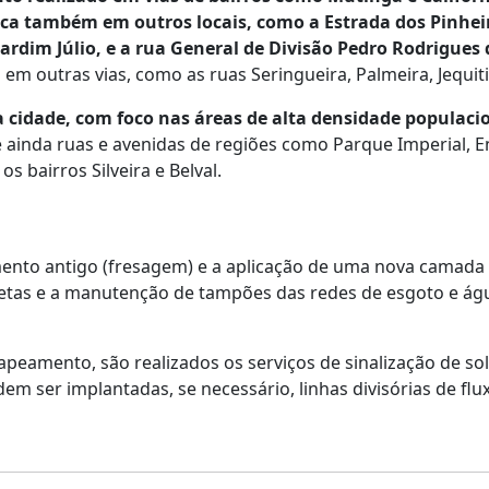
ica também em outros locais, como a Estrada dos Pinheiro
ardim Júlio, e a rua General de Divisão Pedro Rodrigues d
 em outras vias, como as ruas Seringueira, Palmeira, Jequit
idade, com foco nas áreas de alta densidade populacion
inda ruas e avenidas de regiões como Parque Imperial, En
s bairros Silveira e Belval.
mento antigo (fresagem) e a aplicação de uma nova camada
jetas e a manutenção de tampões das redes de esgoto e águ
peamento, são realizados os serviços de sinalização de so
m ser implantadas, se necessário, linhas divisórias de flu