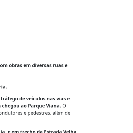
om obras em diversas ruas e
ria.
ráfego de veículos nas vias e
já chegou ao Parque Viana.
O
condutores e pedestres, além de
ia, e em trecho da Estrada Velha