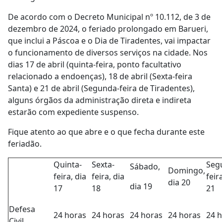
De acordo com o Decreto Municipal nº 10.112, de 3 de
dezembro de 2024, o feriado prolongado em Barueri,
que inclui a Páscoa e o Dia de Tiradentes, vai impactar
o funcionamento de diversos serviços na cidade. Nos
dias 17 de abril (quinta-feira, ponto facultativo
relacionado a endoenças), 18 de abril (Sexta-feira
Santa) e 21 de abril (Segunda-feira de Tiradentes),
alguns órgãos da administração direta e indireta
estarão com expediente suspenso.
Fique atento ao que abre e o que fecha durante este
feriadão.
Quinta-
Sexta-
Seg
Sábado,
Domingo,
feira, dia
feira, dia
feir
dia 20
dia 19
17
18
21
Defesa
24 horas
24 horas
24 horas
24 horas
24 
Civil