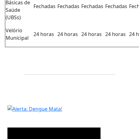
Básicas de
Fechadas
Fechadas
Fechadas
Fechadas
Fec
Saúde
(UBSs)
Velório
24 horas
24 horas
24 horas
24 horas
24 
Municipal