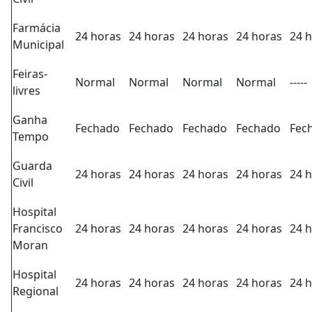
Farmácia
24 horas
24 horas
24 horas
24 horas
24 
Municipal
Feiras-
Normal
Normal
Normal
Normal
-----
livres
Ganha
Fechado
Fechado
Fechado
Fechado
Fec
Tempo
Guarda
24 horas
24 horas
24 horas
24 horas
24 
Civil
Hospital
Francisco
24 horas
24 horas
24 horas
24 horas
24 
Moran
Hospital
24 horas
24 horas
24 horas
24 horas
24 
Regional