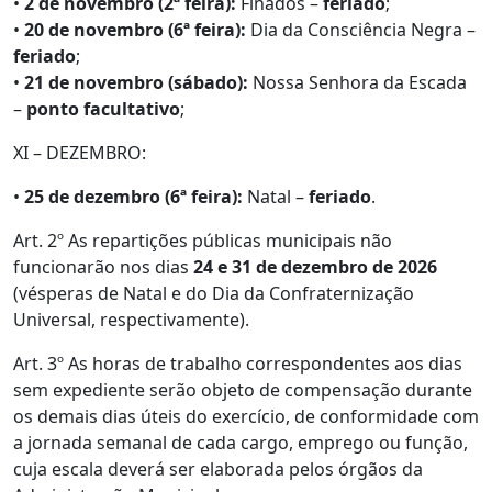
•
2 de novembro (2ª feira):
Finados –
feriado
;
•
20 de novembro (6ª feira):
Dia da Consciência Negra –
feriado
;
•
21 de novembro (sábado):
Nossa Senhora da Escada
–
ponto facultativo
;
XI – DEZEMBRO:
•
25 de dezembro (6ª feira):
Natal –
feriado
.
Art. 2º As repartições públicas municipais não
funcionarão nos dias
24 e 31 de dezembro de 2026
(vésperas de Natal e do Dia da Confraternização
Universal, respectivamente).
Art. 3º As horas de trabalho correspondentes aos dias
sem expediente serão objeto de compensação durante
os demais dias úteis do exercício, de conformidade com
a jornada semanal de cada cargo, emprego ou função,
cuja escala deverá ser elaborada pelos órgãos da