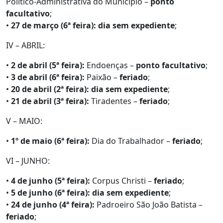
Político-Administrativa do Município –
ponto
facultativo
;
•
27 de março (6ª feira):
dia sem expediente
;
IV – ABRIL:
•
2 de abril (5ª feira):
Endoenças –
ponto facultativo
;
•
3 de abril (6ª feira):
Paixão –
feriado
;
•
20 de abril (2ª feira):
dia sem expediente
;
•
21 de abril (3ª feira):
Tiradentes –
feriado
;
V – MAIO:
•
1º de maio (6ª feira):
Dia do Trabalhador –
feriado
;
VI – JUNHO:
•
4 de junho (5ª feira):
Corpus Christi –
feriado
;
•
5 de junho (6ª feira):
dia sem expediente
;
•
24 de junho (4ª feira):
Padroeiro São João Batista –
feriado
;