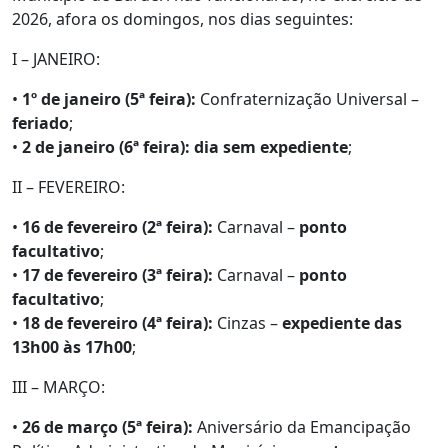
2026, afora os domingos, nos dias seguintes:
I – JANEIRO:
•
1º de janeiro (5ª feira):
Confraternização Universal –
feriado
;
•
2 de janeiro (6ª feira):
dia sem expediente
;
II – FEVEREIRO:
•
16 de fevereiro (2ª feira):
Carnaval –
ponto
facultativo
;
•
17 de fevereiro (3ª feira):
Carnaval –
ponto
facultativo
;
•
18 de fevereiro (4ª feira):
Cinzas –
expediente das
13h00 às 17h00
;
III – MARÇO:
•
26 de março (5ª feira):
Aniversário da Emancipação