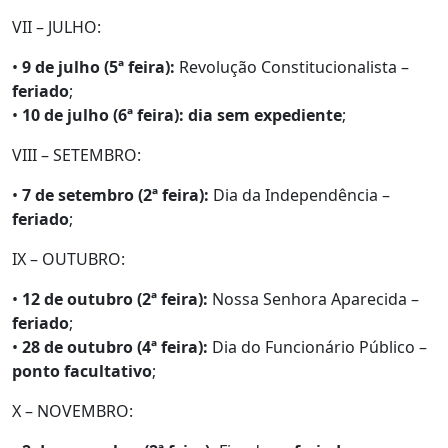
VII – JULHO:
•
9 de julho (5ª feira):
Revolução Constitucionalista –
feriado
;
•
10 de julho (6ª feira):
dia sem expediente
;
VIII – SETEMBRO:
•
7 de setembro (2ª feira):
Dia da Independência –
feriado
;
IX – OUTUBRO:
•
12 de outubro (2ª feira):
Nossa Senhora Aparecida –
feriado
;
•
28 de outubro (4ª feira):
Dia do Funcionário Público –
ponto facultativo
;
X – NOVEMBRO: