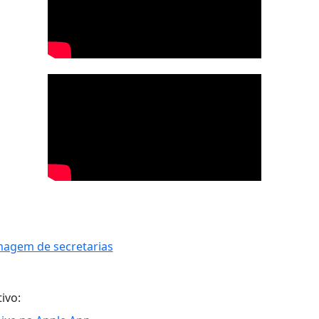
tivo: