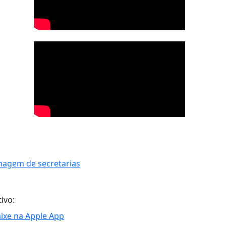
tivo: