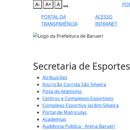
A-
A+
A
PO
PORTAL DA
ACESSO
TRANSPARÊNCIA
INTRANET
Secretaria de Esportes
Atribuições
Inscrição Corrida São Silveira
Pista de Atletismo
Centros e Complexos Esportivos
Complexo Esportivo Jardim Silveira
Portal de Matrículas
Academias
Audiência Pública - Arena Barueri