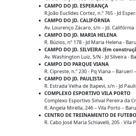
CAMPO DO JD. ESPERANÇA
R.João Euclides Cortez, n.º 765 - Jd Espe
CAMPO DO JD. CALIFÓRNIA
Av. Lourenço Zácaro, s/n – Jd. Califórnia
CAMPO DO JD. MARIA HELENA
R. Búzios, nº 178 - Jd Maria Helena - Bar
CAMPO DO JD. SILVEIRA (Em construç
Av. Washington Luiz, S/N - Jd Silveira - B
CAMPO DO PARQUE VIANA
R. Cipreste, n.º 230 - Pq Viana – Barueri
CAMPO DO JD. PAULISTA
R. Estrada Velha de Itapevi, s/n - Jd Paul
COMPLEXO ESPORTIVO VILA PORTO
Complexo Esportivo Sinval Pereira da C
R. Angela Mirella, 246 – Vila Porto – Bar
CENTRO DE TREINAMENTO DE FUTEBOL 
R. Cabo José Maria Schiavelli, 205 - Vila