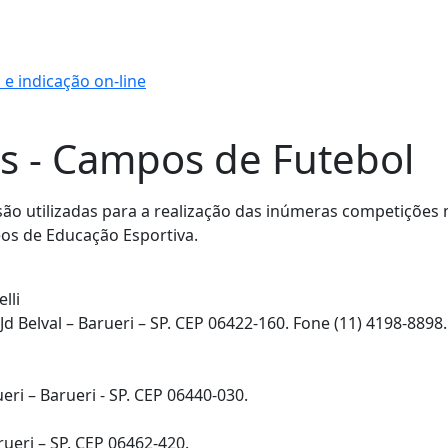
e indicação on-line
es - Campos de Futebol
são utilizadas para a realização das inúmeras competições
os de Educação Esportiva.
lli
 Jd Belval – Barueri – SP. CEP 06422-160. Fone (11) 4198-8898.
eri – Barueri - SP. CEP 06440-030.
rueri – SP. CEP 06462-420.