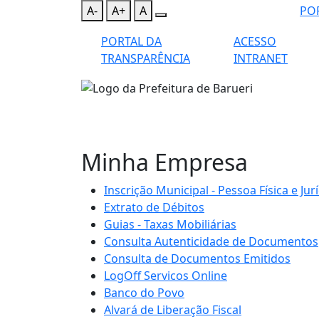
A-
A+
A
PO
PORTAL DA
ACESSO
TRANSPARÊNCIA
INTRANET
Minha Empresa
Inscrição Municipal - Pessoa Física e Jur
Extrato de Débitos
Guias - Taxas Mobiliárias
Consulta Autenticidade de Documentos
Consulta de Documentos Emitidos
LogOff Servicos Online
Banco do Povo
Alvará de Liberação Fiscal